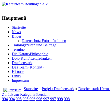
Hauptmenü
Startseite
News
Bilder
Datenschutz Fotoaufnahmen
Trainingszeiten und Beiträge
Termine
Die Karate-Philosophie
Dojo Kun / Leitgedanken
Drachenstark
Das Team (Kontakt)
Historie
Links
Impressum
Startseite
»
Projekt Drachenstark
»
Drachenstark Herma
Zurück zur Kategorieübersicht
994
994
995
995
996
996
997
997
998
998