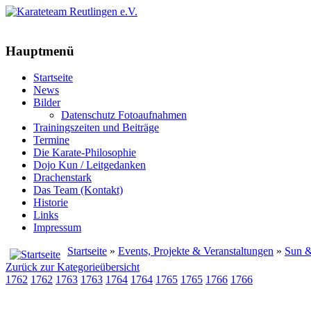
Hauptmenü
Startseite
News
Bilder
Datenschutz Fotoaufnahmen
Trainingszeiten und Beiträge
Termine
Die Karate-Philosophie
Dojo Kun / Leitgedanken
Drachenstark
Das Team (Kontakt)
Historie
Links
Impressum
Startseite
»
Events, Projekte & Veranstaltungen
»
Sun &
Zurück zur Kategorieübersicht
1762
1762
1763
1763
1764
1764
1765
1765
1766
1766