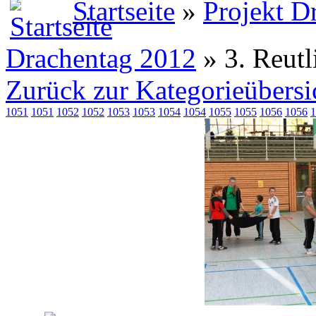
Startseite
»
Projekt D
Drachentag 2012
» 3. Reut
Zurück zur Kategorieübersi
1051
1051
1052
1052
1053
1053
1054
1054
1055
1055
1056
1056
1